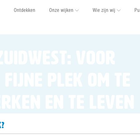
Ontdekken
Onze wijken
Wie zijn wij
Pu
Zuidwest: voor
 fijne plek om te
rken en te leven
k?