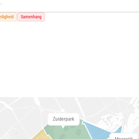
iligheid
Samenhang
Zuiderpark