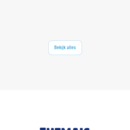
Nie
Wonen en
Nie
Verborgen bergingen bieden
uw
leefomgeving
uw
s
s
nieuwe kansen voor Zuidwest
Lees meer
Lees
Bekijk alles