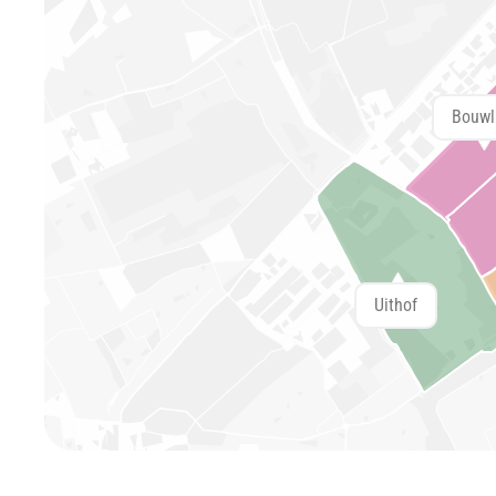
Bouwl
Uithof