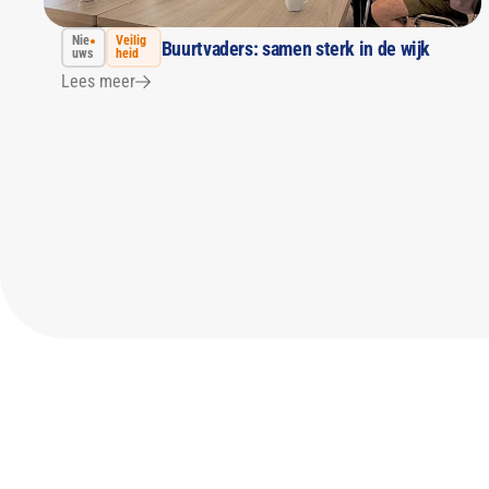
Nie
Veilig
Buurtvaders: samen sterk in de wijk
uws
heid
Lees meer