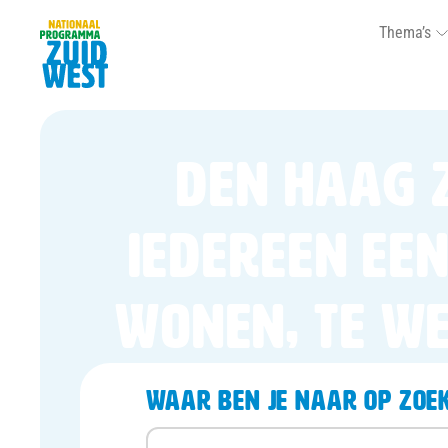
Thema’s
Den Haag 
iedereen een
wonen, te we
Waar ben je naar op zoe