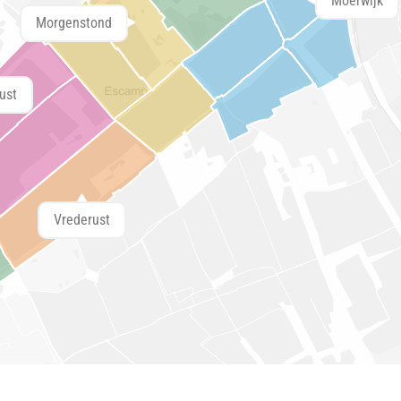
Moerwijk
Morgenstond
ust
Vrederust