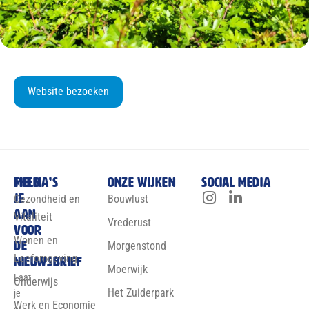
Website bezoeken
Meld
Thema’s
Onze wijken
Social media
je
Gezondheid en
Bouwlust
aan
Vitaliteit
Vrederust
voor
Wonen en
de
Morgenstond
Leefomgeving
nieuwsbrief
Moerwijk
Laat
Onderwijs
Het Zuiderpark
je
Werk en Economie