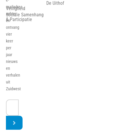
e-
De Uithof
mailadres
Veiligheid
achter
Sociale Samenhang
& Participatie
en
ontvang
vier
keer
per
jaar
nieuws
en
verhalen
uit
Zuidwest
E-
mailadres