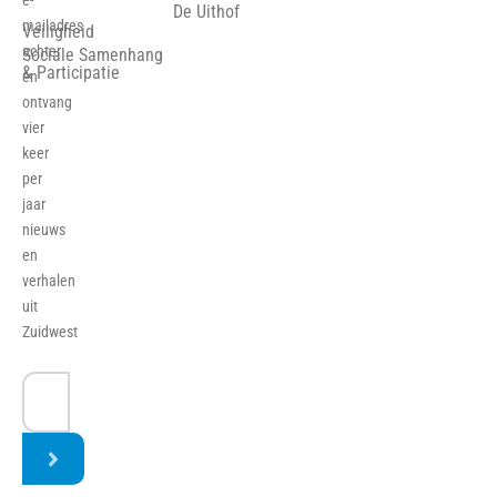
e-
De Uithof
mailadres
Veiligheid
achter
Sociale Samenhang
& Participatie
en
ontvang
vier
keer
per
jaar
nieuws
en
verhalen
uit
Zuidwest
E-
mailadres