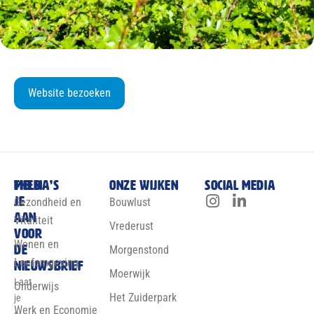
Website bezoeken
Meld
Thema’s
Onze wijken
Social media
je
Gezondheid en
Bouwlust
aan
Vitaliteit
Vrederust
voor
Wonen en
de
Morgenstond
Leefomgeving
nieuwsbrief
Moerwijk
Laat
Onderwijs
Het Zuiderpark
je
Werk en Economie