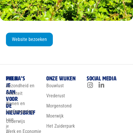
Website bezoeken
Meld
Thema’s
Onze wijken
Social media
je
Gezondheid en
Bouwlust
aan
Vitaliteit
Vrederust
voor
Wonen en
de
Morgenstond
Leefomgeving
nieuwsbrief
Moerwijk
Laat
Onderwijs
Het Zuiderpark
je
Werk en Economie