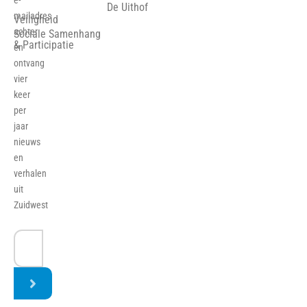
e-
De Uithof
mailadres
Veiligheid
achter
Sociale Samenhang
& Participatie
en
ontvang
vier
keer
per
jaar
nieuws
en
verhalen
uit
Zuidwest
E-
mailadres