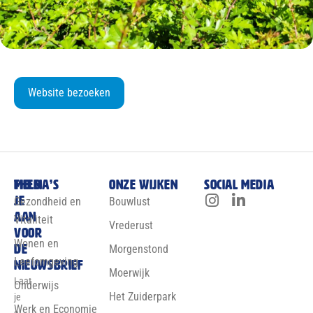
Website bezoeken
Meld
Thema’s
Onze wijken
Social media
je
Gezondheid en
Bouwlust
aan
Vitaliteit
Vrederust
voor
Wonen en
de
Morgenstond
Leefomgeving
nieuwsbrief
Moerwijk
Laat
Onderwijs
Het Zuiderpark
je
Werk en Economie