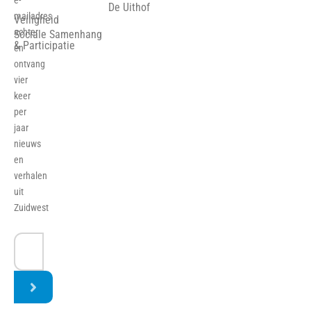
e-
De Uithof
mailadres
Veiligheid
achter
Sociale Samenhang
& Participatie
en
ontvang
vier
keer
per
jaar
nieuws
en
verhalen
uit
Zuidwest
E-
mailadres