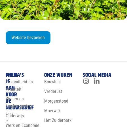
Website bezoeken
Meld
Thema’s
Onze wijken
Social media
je
Gezondheid en
Bouwlust
aan
Vitaliteit
Vrederust
voor
Wonen en
de
Morgenstond
Leefomgeving
nieuwsbrief
Moerwijk
Laat
Onderwijs
Het Zuiderpark
je
Werk en Economie