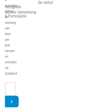
e-
De Uithof
mailadres
Veiligheid
achter
Sociale Samenhang
& Participatie
en
ontvang
vier
keer
per
jaar
nieuws
en
verhalen
uit
Zuidwest
E-
mailadres