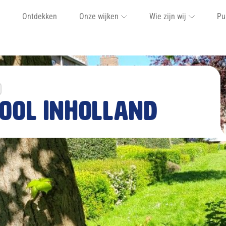
Ontdekken
Onze wijken
Wie zijn wij
Pu
ool InHolland