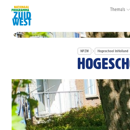
Thema’s
NPZW
Hogeschool InHolland
Hogesch