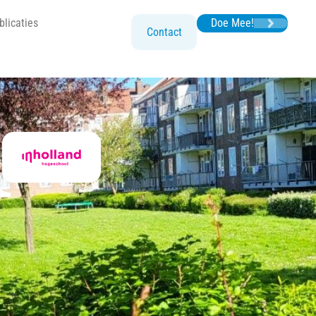
blicaties
Doe Mee!
Contact