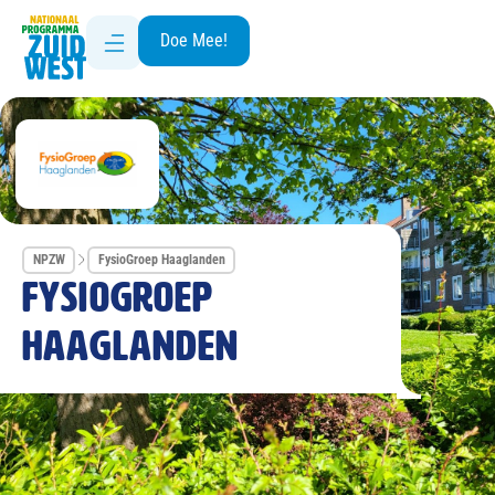
Doe Mee!
NPZW
FysioGroep Haaglanden
FysioGroep
Haaglanden