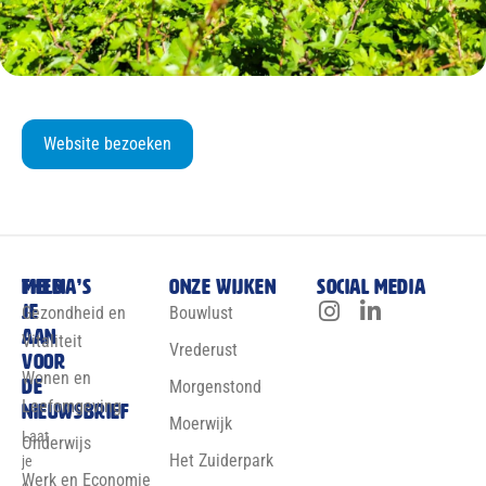
Website bezoeken
Meld
Thema’s
Onze wijken
Social media
je
Gezondheid en
Bouwlust
aan
Vitaliteit
Vrederust
voor
Wonen en
de
Morgenstond
Leefomgeving
nieuwsbrief
Moerwijk
Laat
Onderwijs
Het Zuiderpark
je
Werk en Economie