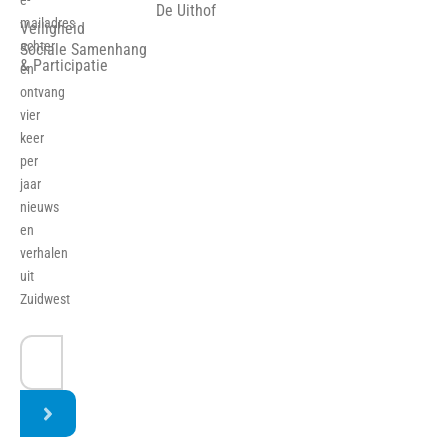
e-
De Uithof
mailadres
Veiligheid
achter
Sociale Samenhang
& Participatie
en
ontvang
vier
keer
per
jaar
nieuws
en
verhalen
uit
Zuidwest
E-
mailadres