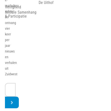
e-
De Uithof
mailadres
Veiligheid
achter
Sociale Samenhang
& Participatie
en
ontvang
vier
keer
per
jaar
nieuws
en
verhalen
uit
Zuidwest
E-
mailadres