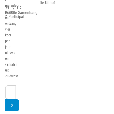
e-
De Uithof
mailadres
Veiligheid
achter
Sociale Samenhang
& Participatie
en
ontvang
vier
keer
per
jaar
nieuws
en
verhalen
uit
Zuidwest
E-
mailadres