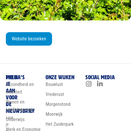
Website bezoeken
Meld
Thema’s
Onze wijken
Social media
je
Gezondheid en
Bouwlust
aan
Vitaliteit
Vrederust
voor
Wonen en
de
Morgenstond
Leefomgeving
nieuwsbrief
Moerwijk
Laat
Onderwijs
Het Zuiderpark
je
Werk en Economie