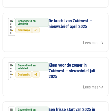
De kracht van Zuidwest –
Ni
Gezondheid en
e
vitaliteit
nieuwsbrief april 2025
u
w
Onderwijs
+3
s
Lees meer
Klaar voor de zomer in
Ni
Gezondheid en
e
vitaliteit
Zuidwest – nieuwsbrief juli
u
w
Onderwijs
+3
2025
s
Lees meer
Een frisse start van 2025 in
Ni
Gezondheid en