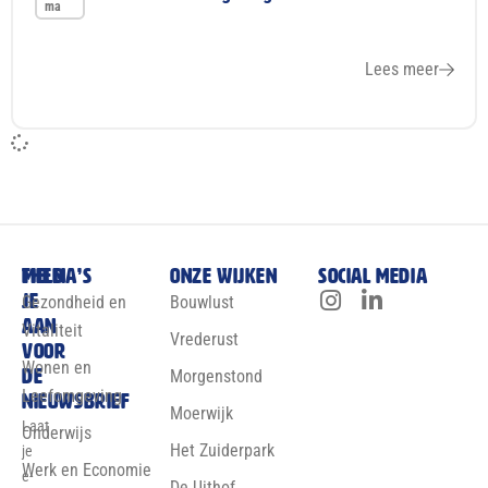
ma
Lees meer
Meld
Thema’s
Onze wijken
Social media
je
Gezondheid en
Bouwlust
aan
Vitaliteit
Vrederust
voor
Wonen en
de
Morgenstond
Leefomgeving
nieuwsbrief
Moerwijk
Laat
Onderwijs
Het Zuiderpark
je
Werk en Economie
e-
De Uithof