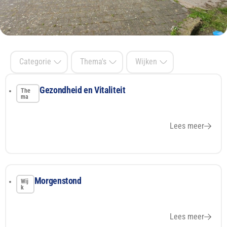
Categorie
Thema's
Wijken
Gezondheid en Vitaliteit
The
ma
Lees meer
Morgenstond
Wij
k
Lees meer