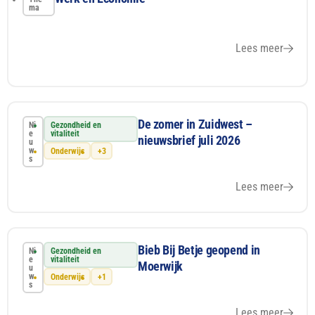
ma
Lees meer
De zomer in Zuidwest –
Ni
Gezondheid en
e
vitaliteit
nieuwsbrief juli 2026
u
w
Onderwijs
+3
s
Lees meer
Bieb Bij Betje geopend in
Ni
Gezondheid en
e
vitaliteit
Moerwijk
u
w
Onderwijs
+1
s
Lees meer