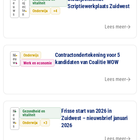
e
oj
vitaliteit
Scriptiewerkplaats Zuidwest
u
ec
w
te
Onderwijs
+4
s
n
Lees meer
Contractondertekening voor 5
Ni
Onderwijs
eu
kandidaten van Coalitie WOW
ws
Werk en economie
Lees meer
Frisse start van 2026 in
Ni
Gezondheid en
e
vitaliteit
Zuidwest – nieuwsbrief januari
u
w
Onderwijs
+3
2026
s
Lees meer