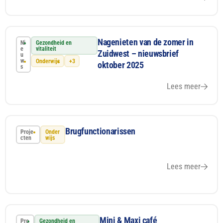
Nagenieten van de zomer in
Ni
Gezondheid en
e
vitaliteit
Zuidwest – nieuwsbrief
u
w
Onderwijs
+3
oktober 2025
s
Lees meer
Brugfunctionarissen
Proje
Onder
cten
wijs
Lees meer
Mini & Maxi café
Pro
Gezondheid en