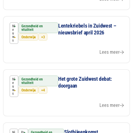
Lentekriebels in Zuidwest –
Ni
Gezondheid en
e
vitaliteit
nieuwsbrief april 2026
u
w
Onderwijs
+3
s
Lees meer
Het grote Zuidwest debat:
Ni
Gezondheid en
e
vitaliteit
doorgaan
u
w
Onderwijs
+4
s
Lees meer
Slotbijeenkomst
Ni
Pr
Gezondheid en