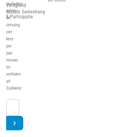
mailadres
Veiligheid
achter
Sociale Samenhang
& Participatie
en
ontvang
vier
keer
per
jaar
nieuws
en
verhalen
uit
Zuidwest
E-
mailadres