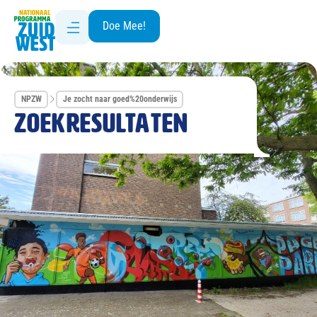
Doe Mee!
NPZW
Je zocht naar goed%20onderwijs
Zoekresultaten