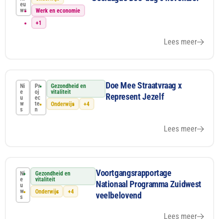
eu
ws
Werk en economie
+1
Lees meer
Doe Mee Straatvraag x
Ni
Pr
Gezondheid en
e
oj
vitaliteit
Represent Jezelf
u
ec
w
te
Onderwijs
+4
s
n
Lees meer
Voortgangsrapportage
Ni
Gezondheid en
e
vitaliteit
Nationaal Programma Zuidwest
u
w
Onderwijs
+4
veelbelovend
s
Lees meer