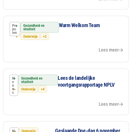
Warm Welkom Team
Pro
Gezondheid en
jec
vitaliteit
ten
Onderwijs
+2
Lees meer
Lees de landelijke
Ni
Gezondheid en
e
vitaliteit
voortgangsrapportage NPLV
u
w
Onderwijs
+4
s
Lees meer
Geslaagde Doe-dag 6 november
Ni
Onderwijs