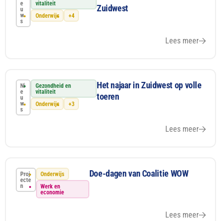
e
vitaliteit
Zuidwest
u
w
Onderwijs
+4
s
Lees meer
Het najaar in Zuidwest op volle
Ni
Gezondheid en
e
vitaliteit
toeren
u
w
Onderwijs
+3
s
Lees meer
Doe-dagen van Coalitie WOW
Proj
Onderwijs
ecte
n
Werk en
economie
Lees meer