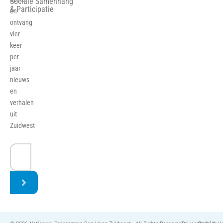
Sociale Samenhang
& Participatie
en
ontvang
vier
keer
per
jaar
nieuws
en
verhalen
uit
Zuidwest
E-
mailadres