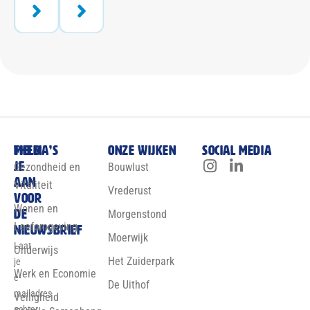
Meld
Thema’s
Onze wijken
Social media
je
Gezondheid en
Bouwlust
aan
Vitaliteit
Vrederust
voor
Wonen en
de
Morgenstond
Leefomgeving
nieuwsbrief
Moerwijk
Laat
Onderwijs
Het Zuiderpark
je
Werk en Economie
e-
De Uithof
mailadres
Veiligheid
achter