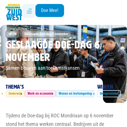
Doe Mee!
NPZW
Geslaagde Doe-dag 6 november
Geslaagde Doe-dag 6
november
Samen bouwen aan toekomstkansen
Thema's
Wijken
Onderwijs
Werk en economie
Wonen en leefomgeving
Morgenstond
Tijdens de Doe-dag bij ROC Mondriaan op 6 november
stond het thema werken centraal. Bedrijven uit de