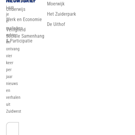
nieuwsbrief
Moerwijk
Laat
Onderwijs
Het Zuiderpark
je
Werk en Economie
e-
De Uithof
mailadres
Veiligheid
achter
Sociale Samenhang
& Participatie
en
ontvang
vier
keer
per
jaar
nieuws
en
verhalen
uit
Zuidwest
E-
mailadres