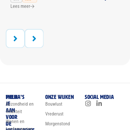
Lees meer
Meld
Thema’s
Onze wijken
Social media
je
Gezondheid en
Bouwlust
aan
Vitaliteit
Vrederust
voor
Wonen en
de
Morgenstond
Leefomgeving