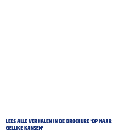
Woontop: versnelling van de bouw, ook in Den
Haag Zuidwest
Op 11 december was de nationale woontop in
Nieuwegein. De plannen voor Den Haag Zuidwest zijn
intensief voorbereid door woningcorporaties Staedion,
Haag Wonen en Hof Wonen en de gemeente Den Haag,
als partners binnen Nationaal Programma Den Haag
Zuidwest. Met positief resultaat. Tussen 2025 en 2040
jaar komen er 10.000 extra woningen bij in Zuidwest.
Dankzij nieuwe afspraken met het Rijk kunnen deze
sneller gebouwd worden dan in de bestaande plannen. De
ambitie is om bijna 7.000 woningen tussen 2025 en 2029
op te leveren.