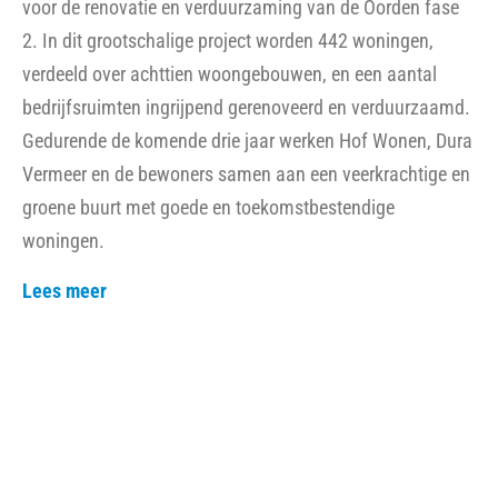
Zie ook
Nie
Veilig
Buurtvaders: samen sterk in de wijk
uws
heid
Lees meer