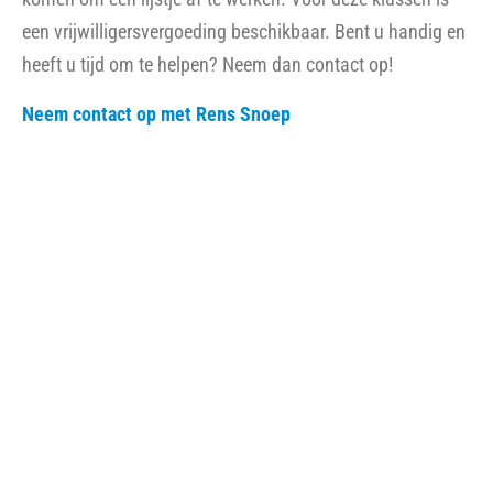
Op 18 december presenteerden drie ontwerpteams tijdens
de Binnentuinen Challenge van het Innovatielab Zuidwest
innovatieve ideeën voor de binnentuinen in Moerwijk,
Bouwlust en Morgenstond. Samen met bewoners
ontwikkelden zij plannen die ontmoeting, ontspanning en
duurzaamheid centraal stellen. De ontwerpen vormen een
stevige basis voor een hechtere gemeenschap en een
groenere leefomgeving. Woningcorporaties Staedion,
Haag Wonen, Hof Wonen en de gemeente Den Haag
werken samen met bewoners aan de uitvoering van deze
plannen, waarbij de geleerde lessen een belangrijke rol
spelen in het toekomstig beleid voor Zuidwest.
Lees meer