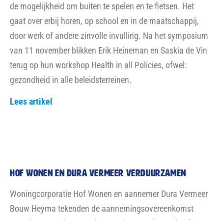
Agenda
13 FEBRUARI – 10:30 tot 13:30 – MEPPELWEG 339
DOE-DAG CV, ELECTRA & MECHANISCHE VENTILATIE
Meld je aan!
21 FEBRUARI – 10:30 tot 13:30 – BOUWPLAATS
DALVEEN, GRASVELD NAAST HOOGVEEN 188
DOE-DAG Bouwpraktijk
Meld je aan!
VANAF 12 MAART 2025
WORKSHOP WIJKJOURNALISTIEK ZUIDWEST
Meld je aan!