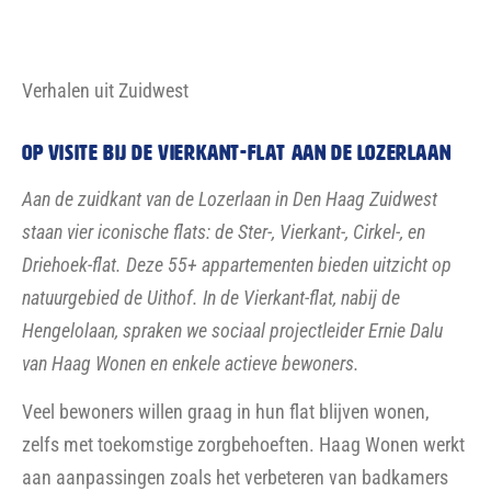
ontmoetingsruimte in de Vierkant-flat. Bewoners hebben
de ruimte ingericht met meubels die eerder als opslag
dienden. Nu worden er koffieochtenden, dartavonden en
andere activiteiten georganiseerd. Bewoners Nol en Cora
Galjé wonen al 44 jaar in de flat en genieten van het
uitzicht vanaf hun 16e verdieping. Ze dragen actief bij
aan de gemeenschap en helpen buren met kleine
aanpassingen. Nol: “Het is hier heerlijk wonen, kijk naar
het uitzicht. Ik wil nooit meer weg.”