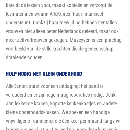
AlleKanten staat voor een uitdaging: het pand is
verouderd en er zijn regelmatig reparaties nodig. Denk
aan lekkende kranen, kapotte keukenkastjes en andere
kleine onderhoudsklussen. We zoeken een handige
vrijwilliger of aannemer die één keer per maand langs wil
komen om een lijstje af te werken. Voor deze klussen is
een vrijwilligersvergoeding beschikbaar. Bent u handig en
heeft u tijd om te helpen? Neem dan contact op!
Neem contact op met Rens Snoep
EINDRESULTATEN BINNENTUINEN CHALLENGE IN DEN
HAAG ZUIDWEST