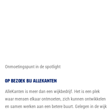
Op bezoek bij ALLEKANTEN
AlleKanten is meer dan een wijkbedrijf. Het is een plek
waar mensen elkaar ontmoeten, zich kunnen ontwikkelen
en samen werken aan een betere buurt. Gelegen in de wijk
Bouwlust, fungeert AlleKanten als een paraplu voor maar
liefst 35 partners, die gezamenlijk ruim 70 dagdelen per
week aan activiteiten en diensten organiseren. Het
aanbod is breed: van taallessen en naailessen tot
fietsreparaties, een beauty salon en zelfs een baby- en
dreumescafé. AlleKanten is zeven dagen per week open
en ontvangt elke week ruim duizend bezoekers. Voor
velen voelt het als een verlengde huiskamer, waar de deur
altijd openstaat.