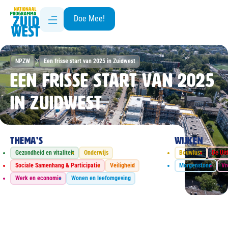
Doe Mee!
NPZW
Een frisse start van 2025 in Zuidwest
Een frisse start van 2025
in Zuidwest
Thema's
Wijken
Gezondheid en vitaliteit
Onderwijs
Bouwlust
De Uit
Sociale Samenhang & Participatie
Veiligheid
Morgenstond
Vr
Werk en economie
Wonen en leefomgeving