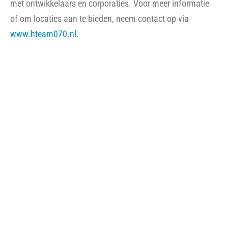
Veel bewoners willen graag in hun flat blijven wonen,
zelfs met toekomstige zorgbehoeften. Haag Wonen werkt
aan aanpassingen zoals het verbeteren van badkamers
en het toevoegen van voorzieningen, gecombineerd met
groot onderhoud en verduurzaming. Samen met partners,
zoals Duurzaam Den Haag voor energiebesparing, de
politie voor veiligheid, en groenbeheer voor betere
wandelpaden, wordt de leefomgeving stap voor stap
verbeterd. Ernie: “We luisteren naar bewoners en komen
onze afspraken na. Dat geeft vertrouwen en verbetert het
contact tussen buren.”
Een van de sociale verbeteringen is de Lozer-Inn, een