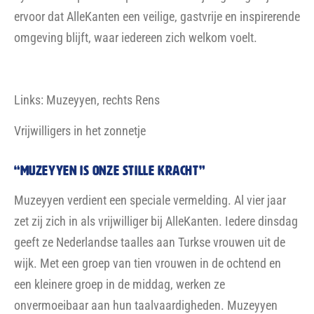
Muzeyyen verdient een speciale vermelding. Al vier jaar
zet zij zich in als vrijwilliger bij AlleKanten. Iedere dinsdag
geeft ze Nederlandse taalles aan Turkse vrouwen uit de
wijk. Met een groep van tien vrouwen in de ochtend en
een kleinere groep in de middag, werken ze
onvermoeibaar aan hun taalvaardigheden. Muzeyyen
bereidt de lessen voor, maakt kopieën en verzorgt de
lesmaterialen waarin AlleKanten haar financieel
ondersteunt. Dankzij haar toewijding hebben tientallen
vrouwen niet alleen beter Nederlands geleerd, maar ook
meer zelfvertrouwen gekregen. Muzeyyen is een prachtig
voorbeeld van de stille krachten die de gemeenschap
draaiende houden.
HULP NODIG MET klein onderhoud