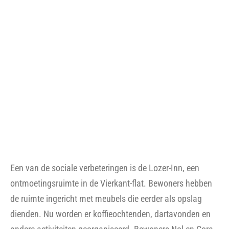
eilandjes naar een nieuw ecosysteem
Gezondheid gaat over zoveel meer dan alleen de
gezondheidszorg. Het is ook opgroeien in een groene wijk,
de mogelijkheid om buiten te spelen en te fietsen. Het
gaat over erbij horen, op school en in de maatschappij,
door werk of andere zinvolle invulling. Na het symposium
van 11 november blikken Erik Heineman en Saskia de Vin
terug op hun workshop Health in all Policies, ofwel:
gezondheid in alle beleidsterreinen.
Lees artikel
Hof Wonen en Dura Vermeer verduurzamen