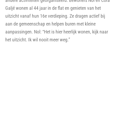
Woningcorporatie Hof Wonen en aannemer Dura Vermeer
Bouw Heyma tekenden de aannemingsovereenkomst
voor de renovatie en verduurzaming van de Oorden fase
2. In dit grootschalige project worden 442 woningen,
verdeeld over achttien woongebouwen, en een aantal
bedrijfsruimten ingrijpend gerenoveerd en verduurzaamd.
Gedurende de komende drie jaar werken Hof Wonen, Dura
Vermeer en de bewoners samen aan een veerkrachtige en
groene buurt met goede en toekomstbestendige
woningen.
Lees meer