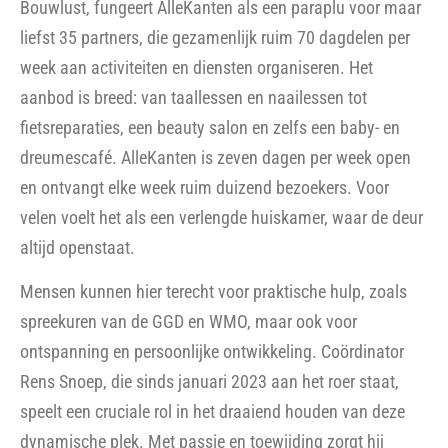
Mensen kunnen hier terecht voor praktische hulp, zoals
spreekuren van de GGD en WMO, maar ook voor
ontspanning en persoonlijke ontwikkeling. Coördinator
Rens Snoep, die sinds januari 2023 aan het roer staat,
speelt een cruciale rol in het draaiend houden van deze
dynamische plek. Met passie en toewijding zorgt hij
ervoor dat AlleKanten een veilige, gastvrije en inspirerende
omgeving blijft, waar iedereen zich welkom voelt.
Links: Muzeyyen, rechts Rens
Vrijwilligers in het zonnetje
“Muzeyyen is onze stille kracht”