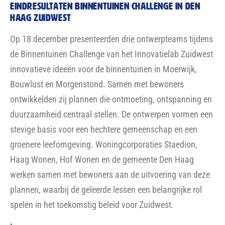
H-TEAM 070 GESTART OM HUISARTSEN EN
GEZONDHEIDSCENTRA TE ONDERSTEUNEN
Het H-team 070 in Den Haag is gestart om huisartsen en
gezondheidscentra te ondersteunen bij hun
huisvestingsvraagstukken. In samenwerking met
zorgpartners zoals CZ Groep, Reos, Hadoks en de
Landelijke Huisartsen Vereniging (LHV) biedt de
gemeente via een huisvestingsloket hulp om de
toegankelijkheid van zorg te waarborgen. Dit initiatief
richt zich op duurzame oplossingen en samenwerking
met ontwikkelaars en corporaties. Voor meer informatie