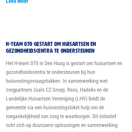
of om locaties aan te bieden, neem contact op via
www.hteam070.nl
.
Verhalen uit Zuidwest
Op visite bij de Vierkant-flat aan de Lozerlaan
Aan de zuidkant van de Lozerlaan in Den Haag Zuidwest
staan vier iconische flats: de Ster-, Vierkant-, Cirkel-, en
Driehoek-flat. Deze 55+ appartementen bieden uitzicht op
natuurgebied de Uithof. In de Vierkant-flat, nabij de
Hengelolaan, spraken we sociaal projectleider Ernie Dalu
van Haag Wonen en enkele actieve bewoners.