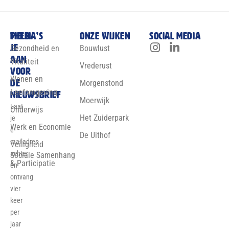
Meld
Thema’s
Onze wijken
Social media
je
Gezondheid en
Bouwlust
aan
Vitaliteit
Vrederust
voor
Wonen en
de
Morgenstond
Leefomgeving
nieuwsbrief
Moerwijk
Laat
Onderwijs
Het Zuiderpark
je
Werk en Economie
e-
De Uithof
mailadres
Veiligheid
achter
Sociale Samenhang
& Participatie
en
ontvang
vier
keer
per
jaar