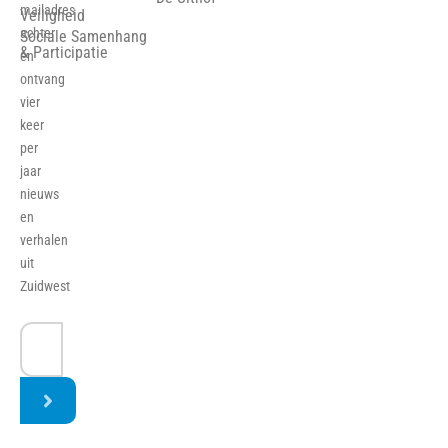
mailadres
Veiligheid
achter
Sociale Samenhang
& Participatie
en
ontvang
vier
keer
per
jaar
nieuws
en
verhalen
uit
Zuidwest
E-
mailadres