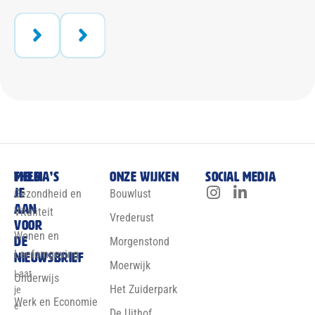
Meld
Thema’s
Onze wijken
Social media
je
Gezondheid en
Bouwlust
aan
Vitaliteit
Vrederust
voor
Wonen en
de
Morgenstond
Leefomgeving
nieuwsbrief
Moerwijk
Laat
Onderwijs
Het Zuiderpark
je
Werk en Economie
e-
De Uithof