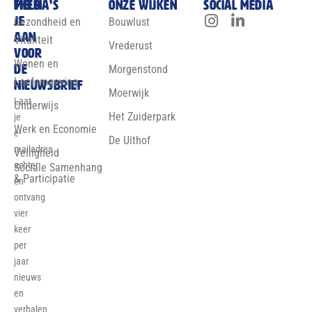
Meld
Thema’s
Onze wijken
Social media
je
Gezondheid en
Bouwlust
aan
Vitaliteit
Vrederust
voor
Wonen en
de
Morgenstond
Leefomgeving
nieuwsbrief
Moerwijk
Laat
Onderwijs
Het Zuiderpark
je
Werk en Economie
e-
De Uithof
mailadres
Veiligheid
achter
Sociale Samenhang
& Participatie
en
ontvang
vier
keer
per
jaar
nieuws
en
verhalen