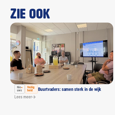
Zie ook
Nie
Veilig
Buurtvaders: samen sterk in de wijk
uws
heid
Lees meer