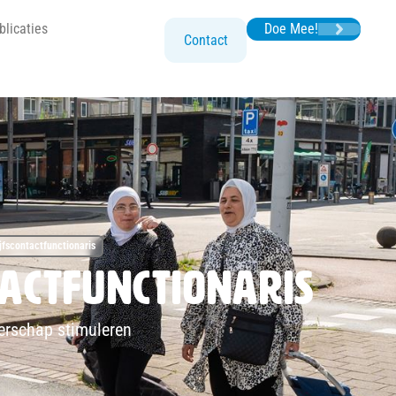
blicaties
Doe Mee!
Contact
jfscontactfunctionaris
tactfunctionaris
rschap stimuleren