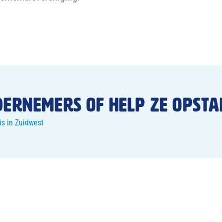
dernemers of help ze opst
is in Zuidwest