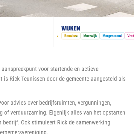
Wijken
Bouwlust
Moerwijk
Morgenstond
Vred
n aanspreekpunt voor startende en actieve
 is Rick Teunissen door de gemeente aangesteld als
oor advies over bedrijfsruimten, vergunningen,
ng of verduurzaming. Eigenlijk alles van het opstarten
n bedrijf. Ook stimuleert Rick de samenwerking
dernemersvereniging.