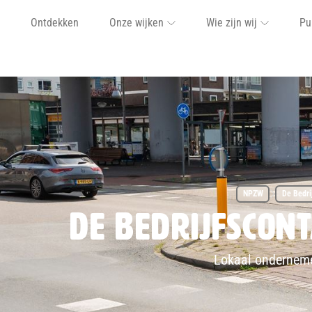
Ontdekken
Onze wijken
Wie zijn wij
Pu
NPZW
De Bedri
De Bedrijfscon
Lokaal onderneme