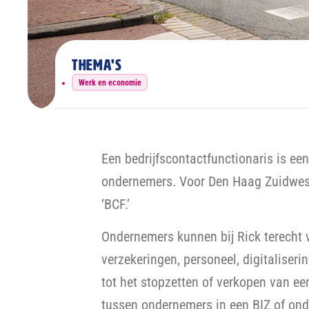
Thema's
Werk en economie
Een bedrijfscontactfunctionaris is ee
ondernemers. Voor Den Haag Zuidwest
‘BCF.’
Ondernemers kunnen bij Rick terecht v
verzekeringen, personeel, digitaliseri
tot het stopzetten of verkopen van ee
tussen ondernemers in een BIZ of on