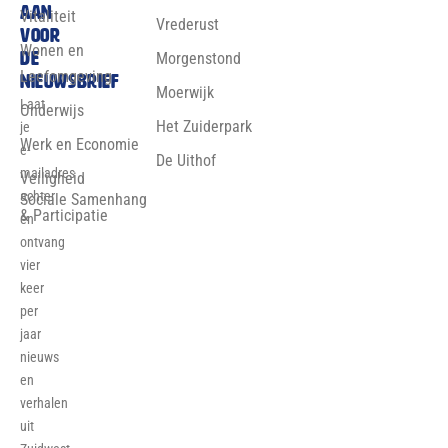
aan
Vitaliteit
Vrederust
voor
Wonen en
de
Morgenstond
Leefomgeving
nieuwsbrief
Moerwijk
Laat
Onderwijs
Het Zuiderpark
je
Werk en Economie
e-
De Uithof
mailadres
Veiligheid
achter
Sociale Samenhang
& Participatie
en
ontvang
vier
keer
per
jaar
nieuws
en
verhalen
uit