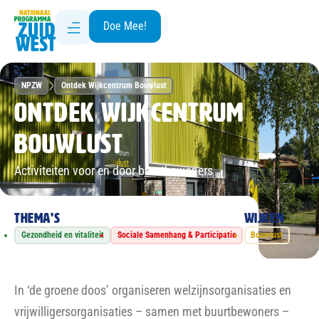
Doe Mee!
NPZW
Ontdek Wijkcentrum Bouwlust
Ontdek Wijkcentrum
Bouwlust
Activiteiten voor en door buurtbewoners
Thema's
Wijken
Gezondheid en vitaliteit
Sociale Samenhang & Participatie
Bouwlust
In ‘de groene doos’ organiseren welzijnsorganisaties en
vrijwilligersorganisaties – samen met buurtbewoners –