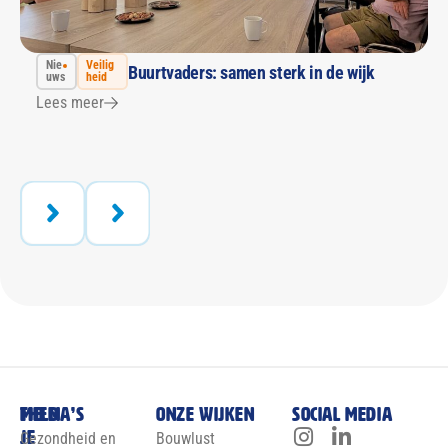
Nie
Veilig
Buurtvaders: samen sterk in de wijk
uws
heid
Lees meer
Meld
Thema’s
Onze wijken
Social media
je
Gezondheid en
Bouwlust