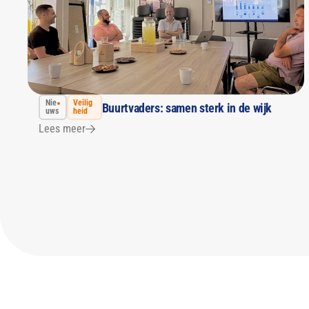
Nie
Veilig
Buurtvaders: samen sterk in de wijk
uws
heid
Lees meer