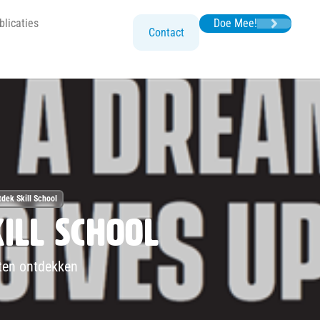
blicaties
Doe Mee!
Contact
dek Skill School
ill School
ten ontdekken