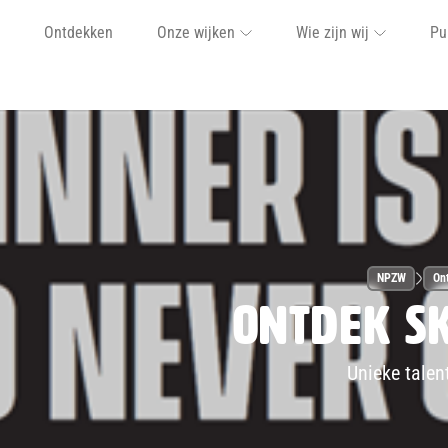
Ontdekken
Onze wijken
Wie zijn wij
Pu
NPZW
Ont
Ontdek Sk
Unieke talen