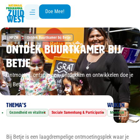
Doe Mee!
NPZW
Ontdek Buurtkamer bij Betje
Ontdek Buurtkamer bij
Betje
Ontmoeten, ontspannen, ontdekken en ontwikkelen doe je
bij Betje
Thema's
Wijken
Gezondheid en vitaliteit
Sociale Samenhang & Participatie
Moerwijk
Bij Betje is een laagdrempelige ontmoetingsplek waar je