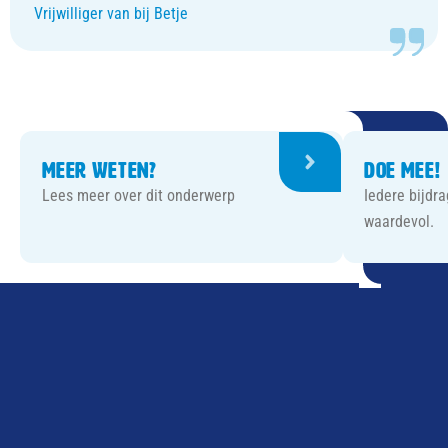
Vrijwilliger van bij Betje
Meer weten?
Doe mee!
Lees meer over dit onderwerp
Iedere bijdr
waardevol.