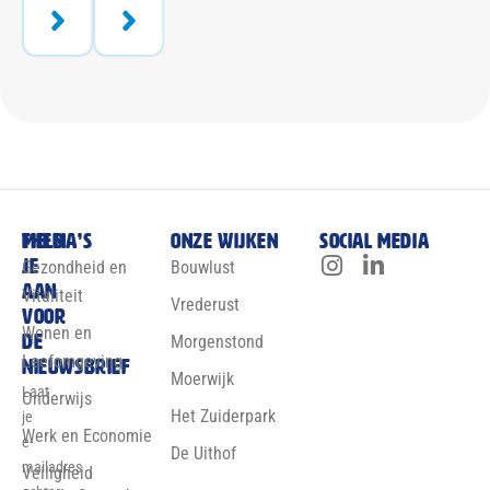
Meld
Thema’s
Onze wijken
Social media
je
Gezondheid en
Bouwlust
aan
Vitaliteit
Vrederust
voor
Wonen en
de
Morgenstond
Leefomgeving
nieuwsbrief
Moerwijk
Laat
Onderwijs
Het Zuiderpark
je
Werk en Economie
e-
De Uithof
mailadres
Veiligheid