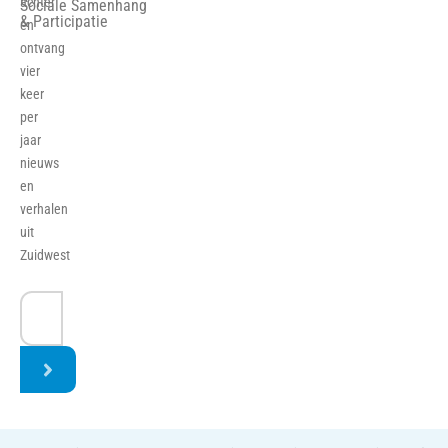
achter
Sociale Samenhang
& Participatie
en
ontvang
vier
keer
per
jaar
nieuws
en
verhalen
uit
Zuidwest
E-
mailadres