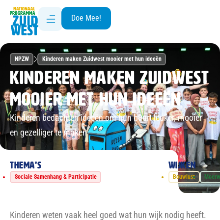
Doe Mee!
NPZW
Kinderen maken Zuidwest mooier met hun ideeën
Kinderen maken Zuidwest
mooier met hun ideeën
Kinderen bedachten ideeën om hun buurt leuker, mooier
en gezelliger te maken
Thema's
Wijken
Sociale Samenhang & Participatie
Bouwlust
Moerw
Kinderen weten vaak heel goed wat hun wijk nodig heeft.