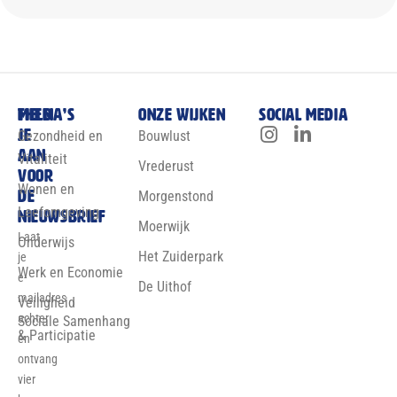
Meld
Thema’s
Onze wijken
Social media
je
Gezondheid en
Bouwlust
aan
Vitaliteit
Vrederust
voor
Wonen en
de
Morgenstond
Leefomgeving
nieuwsbrief
Moerwijk
Laat
Onderwijs
Het Zuiderpark
je
Werk en Economie
e-
De Uithof
mailadres
Veiligheid
achter
Sociale Samenhang
& Participatie
en
ontvang
vier